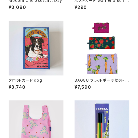
Modern One Sketch A Day
ポストカード Wolf Erlbruch ス
キー猫
¥3,080
¥290
タロットカード dog
BAGGU フラットポーチセット C
arrots & Berries
¥3,740
¥7,590