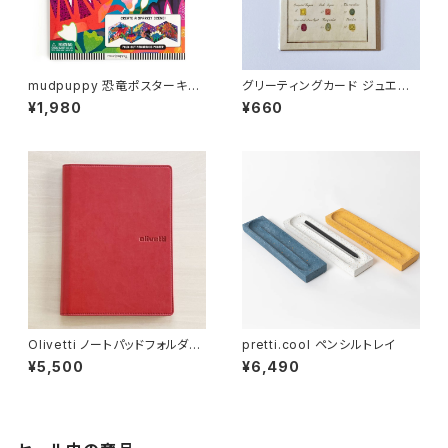
mudpuppy 恐竜ポスターキッ
グリーティングカード ジュエリ
ト
ー
¥1,980
¥660
Olivetti ノートパッドフォルダー
pretti.cool ペンシルトレイ
A4
¥5,500
¥6,490