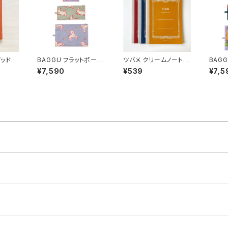
トパッドフ
BAGGU フラットポーチ
ツバメ クリームノート B
BAG
セット Spring Animal
5
セット C
¥7,590
¥539
¥7,5
s
es