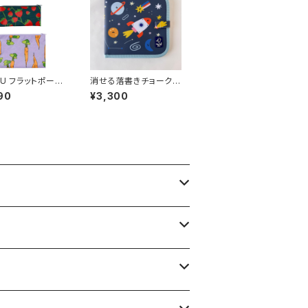
GU フラットポーチ
消せる落書きチョークブ
arrots & Berri
ック Cosmos
90
¥3,300