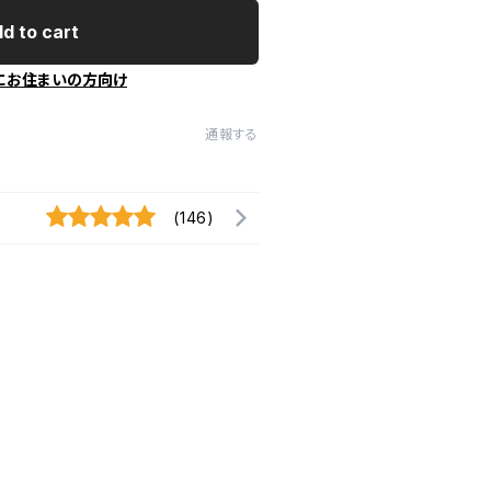
d to cart
にお住まいの方向け
通報する
(146)