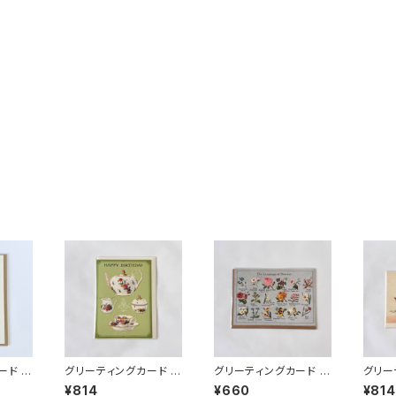
ード く
グリーティングカード H
グリーティングカード 花
グリー
BDティータイム
言葉
BDド
¥814
¥660
¥814