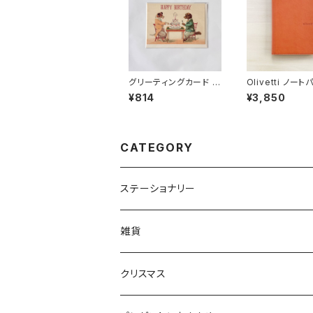
グリーティングカード H
Olivetti ノー
BDドッグ
ォルダーA5
¥814
¥3,850
CATEGORY
ステーショナリー
カレンダー、手帳
雑貨
筆記具
BAGGU
クリスマス