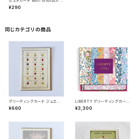
ポストカード Wolf Erlbruch 夜
空
¥290
同じカテゴリの商品
グリーティングカード ジュエリ
LIBERTY グリーティングカード
ー
セット
¥660
¥3,300