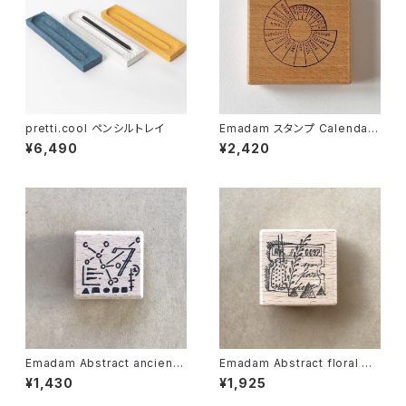
pretti.cool ペンシルトレイ
Emadam スタンプ Calendar
S
¥6,490
¥2,420
Emadam Abstract ancients
Emadam Abstract floral N
No.1
o.6
¥1,430
¥1,925