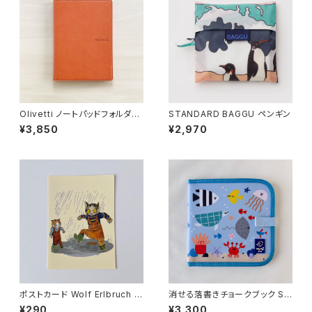
Olivetti ノートパッドフォルダー
STANDARD BAGGU ペンギン
A5
¥3,850
¥2,970
ポストカード Wolf Erlbruch 水
消せる落書きチョークブック Se
たまり
a
¥290
¥3,300