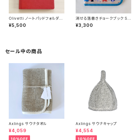
Olivetti ノートパッドフォルダー
消せる落書きチョークブック Se
A4
a
¥5,500
¥3,300
セール中の商品
Axlings サウナタオル
Axlings サウナキャップ
¥4,059
¥4,554
10%OFF
10%OFF