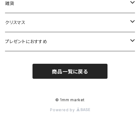
カレンダー、手帳
雑貨
筆記具
BAGGU
クリスマス
紙製品
lovi
NORDIKA design
プレゼントにおすすめ
ポストカード、グリーティング
その他雑貨
その他クリスマス
for kids
商品一覧に戻る
その他ステーショナリー
© 1mm market
Powered by